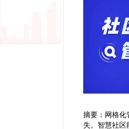
摘要：
网格化
失
。
智慧社区