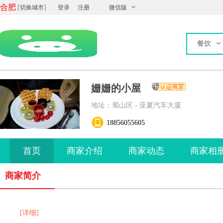
合肥
[
]
|
|
切换城市
登录
注册
微信版
餐饮
姗姗的小屋
地址：蜀山区 - 亚夏汽车大厦
18856055605
首页
商家介绍
商家动态
商家相
商家简介
[详细]